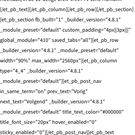
[/et_pb_text][/et_pb_column][/et_pb_row][/et_pb_section]
[et_pb_section fb_built=”1″ _builder_version=”4.8.1″
_module_preset=”default” custom_padding=”4px||3px|||”
global_module=”410″ saved_tabs=”all”][et_pb_row
_builder_version=”4.8.1″ _module_preset=”default”
width=”90%” max_width=”2560px”][et_pb_column
type=”4_4″ _builder_version=”4.8.1″
_module_preset=”default”][et_pb_post_nav
in_same_term=”on” prev_text=”Vorig”
next_text=”Volgend” _builder_version=”4.8.1″
_module_preset=”default” title_text_color=”#000000″
title_font_size=”20px” hover_enabled=”0″
sticky_enabled=”0″][/et_pb_post_nav][et_pb_text